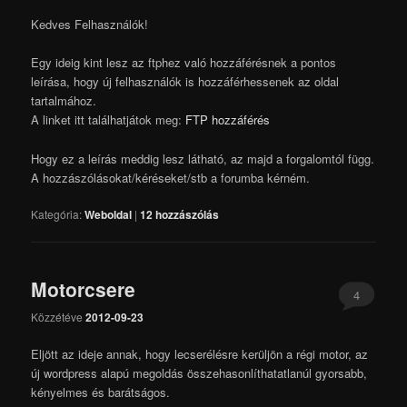
Kedves Felhasználók!
Egy ideig kint lesz az ftphez való hozzáférésnek a pontos
leírása, hogy új felhasználók is hozzáférhessenek az oldal
tartalmához.
A linket itt találhatjátok meg:
FTP hozzáférés
Hogy ez a leírás meddig lesz látható, az majd a forgalomtól függ.
A hozzászólásokat/kéréseket/stb a forumba kérném.
Kategória:
Weboldal
|
12
hozzászólás
Motorcsere
4
Közzétéve
2012-09-23
Eljött az ideje annak, hogy lecserélésre kerüljön a régi motor, az
új wordpress alapú megoldás összehasonlíthatatlanúl gyorsabb,
kényelmes és barátságos.