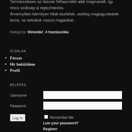
Természetesen az összes felhasználói adat megmaradt, így
nincs szükség új regisztrációra.
Amennyiben bármilyen hibát észleltek, esetleg megjegyzésetek
lenne, ne tartsátok vissza magatokat.
Kategória:
Weboldal
|
4
hozzászólás
OLDALAK
Fórum
Hír beküldése
Profil
BELÉPÉS
Username
Password
Remember Me
Lost your password?
Register