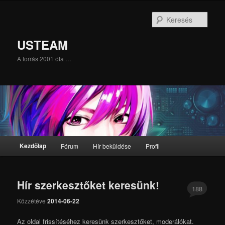
Tovább
Tovább
az
a
Kere
elsődleges
másodlagos
tartalomra
tartalomra
USTEAM
A forrás 2001 óta …
Fő
Kezdőlap
Fórum
Hír beküldése
Profil
menü
Hír szerkesztőket keresünk!
188
Közzétéve
2014-06-22
Az oldal frissítéséhez keresünk szerkesztőket, moderálókat.