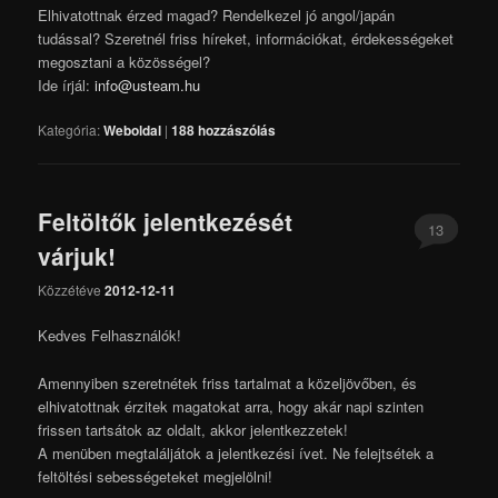
Elhivatottnak érzed magad? Rendelkezel jó angol/japán
tudással? Szeretnél friss híreket, információkat, érdekességeket
megosztani a közösségel?
Ide írjál:
info@usteam.hu
Kategória:
Weboldal
|
188
hozzászólás
Feltöltők jelentkezését
13
várjuk!
Közzétéve
2012-12-11
Kedves Felhasználók!
Amennyiben szeretnétek friss tartalmat a közeljövőben, és
elhivatottnak érzitek magatokat arra, hogy akár napi szinten
frissen tartsátok az oldalt, akkor jelentkezzetek!
A menüben megtaláljátok a jelentkezési ívet. Ne felejtsétek a
feltöltési sebességeteket megjelölni!